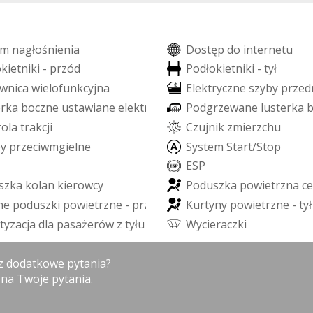
m
n
a
g
ł
o
ś
n
i
e
n
i
a
D
o
s
t
ę
p
d
o
i
n
t
e
r
n
e
t
u
o
k
i
e
t
n
i
k
i
-
p
r
z
ó
d
P
o
d
ł
o
k
i
e
t
n
i
k
i
-
t
y
ł
w
n
i
c
a
w
i
e
l
o
f
u
n
k
c
y
j
n
a
E
l
e
k
t
r
y
c
z
n
e
s
z
y
b
y
p
r
z
e
d
e
r
k
a
b
o
c
z
n
e
u
s
t
a
w
i
a
n
e
e
l
e
k
t
r
y
c
z
n
i
e
P
o
d
g
r
z
e
w
a
n
e
l
u
s
t
e
r
k
a
r
o
l
a
t
r
a
k
c
j
i
C
z
u
j
n
i
k
z
m
i
e
r
z
c
h
u
p
y
p
r
z
e
c
i
w
m
g
i
e
l
n
e
S
y
s
t
e
m
S
t
a
r
t
/
S
t
o
p
E
S
P
s
z
k
a
k
o
l
a
n
k
i
e
r
o
w
c
y
P
o
d
u
s
z
k
a
p
o
w
i
e
t
r
z
n
a
c
e
n
e
p
o
d
u
s
z
k
i
p
o
w
i
e
t
r
z
n
e
-
p
r
z
ó
d
K
u
r
t
y
n
y
p
o
w
i
e
t
r
z
n
e
-
t
y
ł
t
y
z
a
c
j
a
d
l
a
p
a
s
a
ż
e
r
ó
w
z
t
y
ł
u
W
y
c
i
e
r
a
c
z
k
i
sz dodatkowe pytania?
 na Twoje pytania.