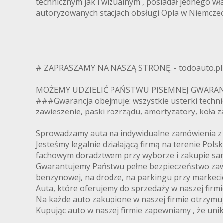
technicznym jak i wizualnym , posiadał jednego w
autoryzowanych stacjach obsługi Opla w Niemczec
# ZAPRASZAMY NA NASZĄ STRONĘ. - todoauto.p
MOŻEMY UDZIELIĆ PAŃSTWU PISEMNEJ GWARANC
###Gwarancja obejmuje: wszystkie usterki techni
zawieszenie, paski rozrządu, amortyzatory, koła
Sprowadzamy auta na indywidualne zamówienia z N
Jesteśmy legalnie działającą firmą na terenie Pols
fachowym doradztwem przy wyborze i zakupie samo
Gwarantujemy Państwu pełne bezpieczeństwo zawieran
benzynowej, na drodze, na parkingu przy markecie
Auta, które oferujemy do sprzedaży w naszej firm
Na każde auto zakupione w naszej firmie otrzymu
Kupując auto w naszej firmie zapewniamy , że uni