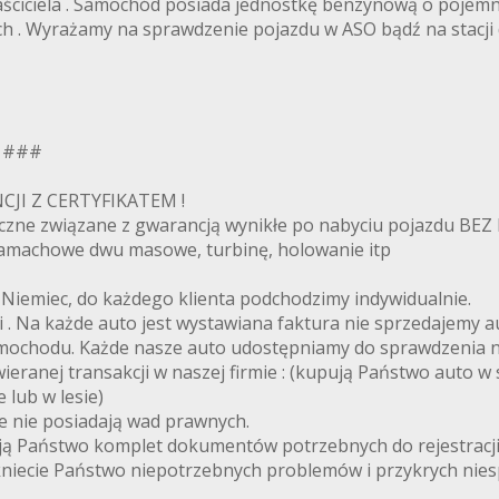
łaściciela . Samochód posiada jednostkę benzynową o pojemn
h . Wyrażamy na sprawdzenie pojazdu w ASO bądź na stacji 
l ###
JI Z CERTYFIKATEM !
czne związane z gwarancją wynikłe po nabyciu pojazdu BEZ
 zamachowe dwu masowe, turbinę, holowanie itp
iemiec, do każdego klienta podchodzimy indywidualnie.
ki . Na każde auto jest wystawiana faktura nie sprzedajemy a
chodu. Każde nasze auto udostępniamy do sprawdzenia na do
ej transakcji w naszej firmie : (kupują Państwo auto w sied
 lub w lesie)
ie nie posiadają wad prawnych.
ją Państwo komplet dokumentów potrzebnych do rejestracji 
kniecie Państwo niepotrzebnych problemów i przykrych nies