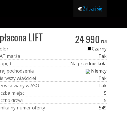
Zaloguj się
płacona LIFT
24 990
PLN
o
l
o
r
Czarny
A
T
m
a
r
ż
a
Tak
N
a
p
ę
d
Na przednie koła
r
a
j
p
o
c
h
o
d
z
e
n
i
a
Niemcy
i
e
r
w
s
z
y
w
ł
a
ś
c
i
c
i
e
l
Tak
e
r
w
i
s
o
w
a
n
y
w
A
S
O
Tak
i
c
z
b
a
m
i
e
j
s
c
5
i
c
z
b
a
d
r
z
w
i
5
U
n
i
k
a
l
n
y
n
u
m
e
r
o
f
e
r
t
y
549