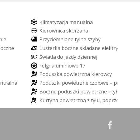
K
l
i
m
a
t
y
z
a
c
j
a
m
a
n
u
a
l
n
a
K
i
e
r
o
w
n
i
c
a
s
k
ó
r
z
a
n
a
n
i
e
P
r
z
y
c
i
e
m
n
i
a
n
e
t
y
l
n
e
s
z
y
b
y
b
o
c
z
n
e
L
u
s
t
e
r
k
a
b
o
c
z
n
e
s
k
ł
a
d
a
n
e
e
l
e
k
t
r
y
c
z
n
i
e
Ś
w
i
a
t
ł
a
d
o
j
a
z
d
y
d
z
i
e
n
n
e
j
F
e
l
g
i
a
l
u
m
i
n
i
o
w
e
1
7
P
o
d
u
s
z
k
a
p
o
w
i
e
t
r
z
n
a
k
i
e
r
o
w
c
y
n
t
r
a
l
n
a
P
o
d
u
s
z
k
i
p
o
w
i
e
t
r
z
n
e
c
z
o
ł
o
w
e
–
p
r
z
ó
d
B
o
c
z
n
e
p
o
d
u
s
z
k
i
p
o
w
i
e
t
r
z
n
e
-
t
y
ł
K
u
r
t
y
n
a
p
o
w
i
e
t
r
z
n
a
z
t
y
ł
u
,
p
o
p
r
z
e
c
z
n
a