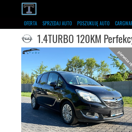
OFERTA
SPRZEDAJ AUTO
POSZUKUJĘ AUTO
CARGWA
1.4TURBO 120KM Perfekcyj
pierwsza 