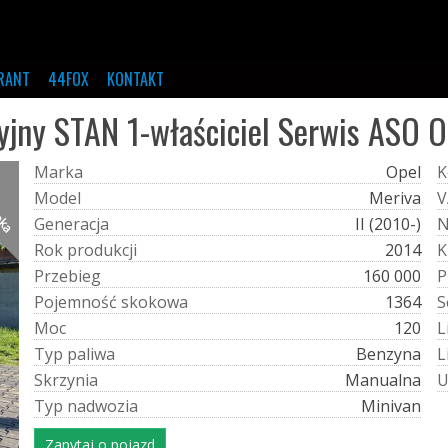
RANT
44FOX
KONTAKT
ny STAN 1-właściciel Serwis ASO O
M
a
r
k
a
Opel
K
ręka
M
o
d
e
l
Meriva
V
G
e
n
e
r
a
c
j
a
II (2010-)
R
o
k
p
r
o
d
u
k
c
j
i
2014
K
P
r
z
e
b
i
e
g
160 000
P
P
o
j
e
m
n
o
ś
ć
s
k
o
k
o
w
a
1364
S
M
o
c
120
L
T
y
p
p
a
l
i
w
a
Benzyna
L
S
k
r
z
y
n
i
a
Manualna
T
y
p
n
a
d
w
o
z
i
a
Minivan
Zapytaj o pojazd