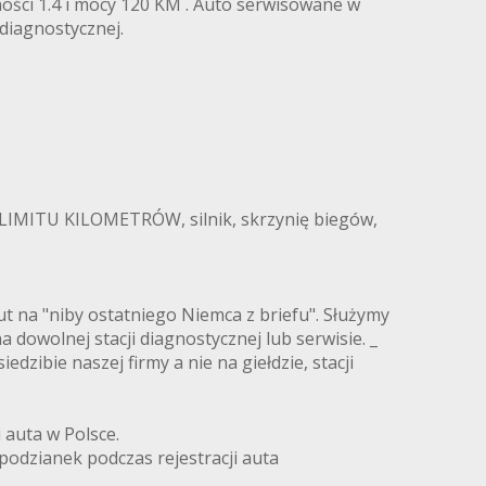
ości 1.4 i mocy 120 KM . Auto serwisowane w
diagnostycznej.
 LIMITU KILOMETRÓW, silnik, skrzynię biegów,
ut na "niby ostatniego Niemca z briefu". Służymy
wolnej stacji diagnostycznej lub serwisie. _
zibie naszej firmy a nie na giełdzie, stacji
auta w Polsce.
podzianek podczas rejestracji auta