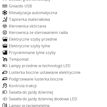
G
n
i
a
z
d
o
U
S
B
K
l
i
m
a
t
y
z
a
c
j
a
a
u
t
o
m
a
t
y
c
z
n
a
T
a
p
i
c
e
r
k
a
m
a
t
e
r
i
a
ł
o
w
a
K
i
e
r
o
w
n
i
c
a
s
k
ó
r
z
a
n
a
K
i
e
r
o
w
n
i
c
a
z
e
s
t
e
r
o
w
a
n
i
e
m
r
a
d
i
a
E
l
e
k
t
r
y
c
z
n
e
s
z
y
b
y
p
r
z
e
d
n
i
e
E
l
e
k
t
r
y
c
z
n
e
s
z
y
b
y
t
y
l
n
e
P
r
z
y
c
i
e
m
n
i
a
n
e
t
y
l
n
e
s
z
y
b
y
T
e
m
p
o
m
a
t
L
a
m
p
y
p
r
z
e
d
n
i
e
w
t
e
c
h
n
o
l
o
g
i
i
L
E
D
L
u
s
t
e
r
k
a
b
o
c
z
n
e
u
s
t
a
w
i
a
n
e
e
l
e
k
t
r
y
c
z
n
i
e
P
o
d
g
r
z
e
w
a
n
e
l
u
s
t
e
r
k
a
b
o
c
z
n
e
K
o
n
t
r
o
l
a
t
r
a
k
c
j
i
Ś
w
i
a
t
ł
a
d
o
j
a
z
d
y
d
z
i
e
n
n
e
j
Ś
w
i
a
t
ł
a
d
o
j
a
z
d
y
d
z
i
e
n
n
e
j
d
i
o
d
o
w
e
L
E
D
L
a
m
p
y
p
r
z
e
c
i
w
m
g
i
e
l
n
e