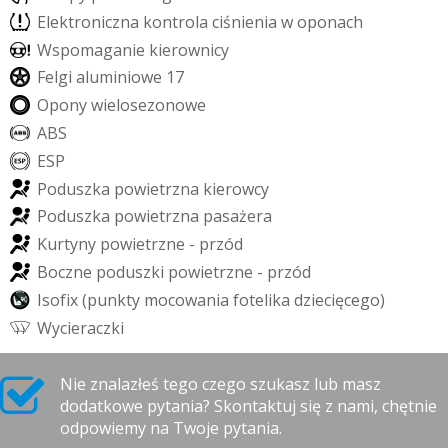
E
l
e
k
t
r
o
n
i
c
z
n
a
k
o
n
t
r
o
l
a
c
i
ś
n
i
e
n
i
a
w
o
p
o
n
a
c
h
W
s
p
o
m
a
g
a
n
i
e
k
i
e
r
o
w
n
i
c
y
F
e
l
g
i
a
l
u
m
i
n
i
o
w
e
1
7
O
p
o
n
y
w
i
e
l
o
s
e
z
o
n
o
w
e
A
B
S
E
S
P
P
o
d
u
s
z
k
a
p
o
w
i
e
t
r
z
n
a
k
i
e
r
o
w
c
y
P
o
d
u
s
z
k
a
p
o
w
i
e
t
r
z
n
a
p
a
s
a
ż
e
r
a
K
u
r
t
y
n
y
p
o
w
i
e
t
r
z
n
e
-
p
r
z
ó
d
B
o
c
z
n
e
p
o
d
u
s
z
k
i
p
o
w
i
e
t
r
z
n
e
-
p
r
z
ó
d
I
s
o
f
i
x
(
p
u
n
k
t
y
m
o
c
o
w
a
n
i
a
f
o
t
e
l
i
k
a
d
z
i
e
c
i
ę
c
e
g
o
)
W
y
c
i
e
r
a
c
z
k
i
Nie znalazłeś tego czego szukasz lub masz
dodatkowe pytania? Skontaktuj się z nami, chętnie
odpowiemy na Twoje pytania.