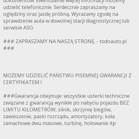
dokumentów. Ewentualnie więcej informacji możemy
udzielić telefonicznie. Serdecznie zapraszamy na
oględziny oraz jazdę próbną. Wyrażamy zgodę na
sprawdzenie auta w dowolnej stacji diagnostycznej lub
serwisie ASO.
### ZAPRASZAMY NA NASZĄ STRONĘ. - todoauto.pl
###
MOŻEMY UDZIELIĆ PAŃSTWU PISEMNEJ GWARANCJI Z
CERTYFIKATEM !
###Gwarancja obejmuje: wszystkie usterki techniczne
związane z gwarancją wynikłe po nabyciu pojazdu BEZ
LIMITU KILOMETRÓW, silnik, skrzynię biegów,
zawieszenie, paski rozrządu, amortyzatory, koła
zamachowe dwu masowe, turbinę, holowanie itp