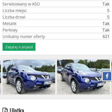
S
e
r
w
i
s
o
w
a
n
y
w
A
S
O
Tak
L
i
c
z
b
a
m
i
e
j
s
c
5
L
i
c
z
b
a
d
r
z
w
i
5
M
e
t
a
l
i
k
Tak
P
e
r
ł
o
w
y
Tak
U
n
i
k
a
l
n
y
n
u
m
e
r
o
f
e
r
t
y
621
Zapytaj o pojazd
Ulotka