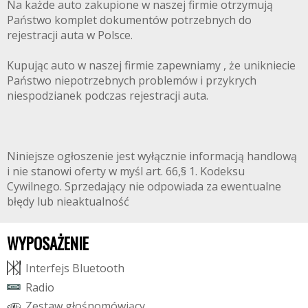
Na każde auto zakupione w naszej firmie otrzymują
Państwo komplet dokumentów potrzebnych do
rejestracji auta w Polsce.
Kupując auto w naszej firmie zapewniamy , że unikniecie
Państwo niepotrzebnych problemów i przykrych
niespodzianek podczas rejestracji auta.
Niniejsze ogłoszenie jest wyłącznie informacją handlową
i nie stanowi oferty w myśl art. 66,§ 1. Kodeksu
Cywilnego. Sprzedający nie odpowiada za ewentualne
błędy lub nieaktualność
WYPOSAŻENIE
I
n
t
e
r
f
e
j
s
B
l
u
e
t
o
o
t
h
R
a
d
i
o
Z
e
s
t
a
w
g
ł
o
ś
n
o
m
ó
w
i
ą
c
y