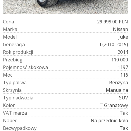
C
e
n
a
29 999.00 PLN
M
a
r
k
a
Nissan
M
o
d
e
l
Juke
G
e
n
e
r
a
c
j
a
I (2010-2019)
R
o
k
p
r
o
d
u
k
c
j
i
2014
P
r
z
e
b
i
e
g
110 000
P
o
j
e
m
n
o
ś
ć
s
k
o
k
o
w
a
1197
M
o
c
116
T
y
p
p
a
l
i
w
a
Benzyna
S
k
r
z
y
n
i
a
Manualna
T
y
p
n
a
d
w
o
z
i
a
SUV
K
o
l
o
r
Granatowy
V
A
T
m
a
r
ż
a
Tak
N
a
p
ę
d
Na przednie koła
B
e
z
w
y
p
a
d
k
o
w
y
Tak