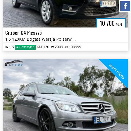
10 700
PLN
Citroën C4 Picasso
1.6 120KM Bogata Wersja Po serwisach 2 kluczyki Ważne Opłaty Panorama
1.6
Benzyna
KM 120
2009
199999
super oferta