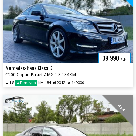
39 990
PLN
Mercedes-Benz Klasa C
C200 Copue Pakiet AMG 1.8 184KM Pełna Dok. Serwis ASO 2 kluczyki
1.8
Benzyna
KM 184
2012
149000
4 x 4