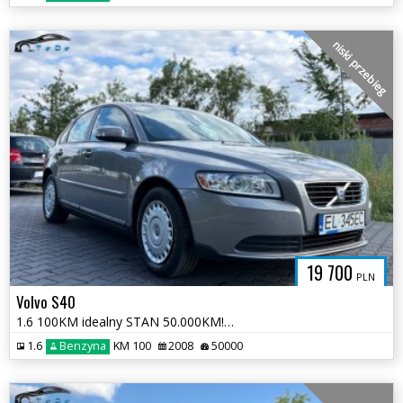
niski przebieg
19 700
PLN
Volvo S40
1.6 100KM idealny STAN 50.000KM! Salon PL 1 właściciel oryginał ASO
1.6
Benzyna
KM 100
2008
50000