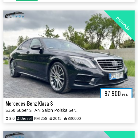
promocja
97 900
PLN
Mercedes-Benz Klasa S
S350 Super STAN Salon Polska Serwis ASO Oryginał 2 kluczyki 4matic
3.0
Diesel
KM 258
2015
330000