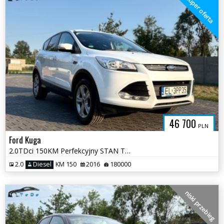
super oferta
46 700
PLN
Ford Kuga
2.0TDci 150KM Perfekcyjny STAN Titanium Nowy Rozrząd Pełna Dokumentacj
2.0
Diesel
KM 150
2016
180000
niski przebieg