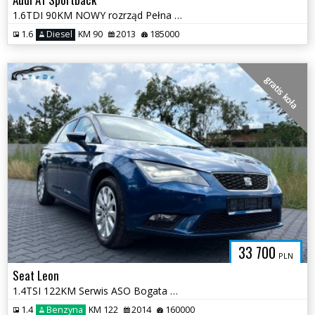
1.6TDI 90KM NOWY rozrząd Pełna Dokumentacja S-line x2 Opłaty
1.6
Diesel
KM 90
2013
185000
gratis koła
33 700
PLN
Seat Leon
1.4TSI 122KM Serwis ASO Bogata Wersja 2 kpl KÓŁ Pełna Dokumentacja
1.4
Benzyna
KM 122
2014
160000