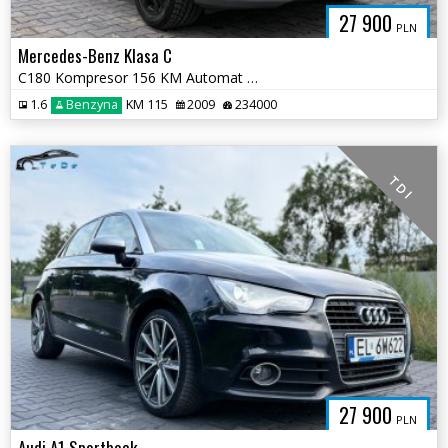
27 900
PLN
Mercedes-Benz Klasa C
C180 Kompresor 156 KM Automat PERFEKCYJNY STAN 2 kpl. kół na alusach
1.6
Benzyna
KM 115
2009
234000
T D I
27 900
PLN
Audi A1 Sportback