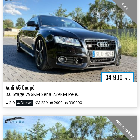
4 x 4
34 900
PLN
Audi A5 Coupé
3.0 Stage 296KM Seria 239KM Pełen SERWIS 2xSline Quattro Manual Opłaty
3.0
Diesel
KM 239
2009
330000
niski przebieg