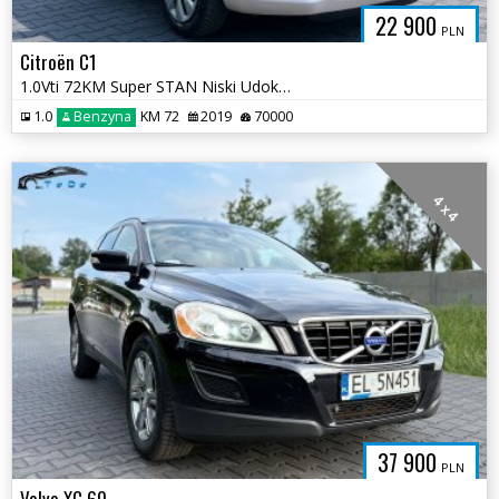
22 900
PLN
Citroën C1
1.0Vti 72KM Super STAN Niski Udok. Przebieg Serwis ASO Klima Tempomat
1.0
Benzyna
KM 72
2019
70000
4 x 4
37 900
PLN
Volvo XC 60