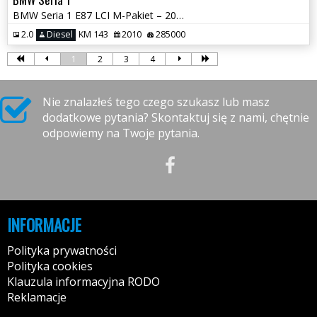
BMW Seria 1 E87 LCI M-Pakiet – 2010/2011 – 2.0 Diesel 143KM
2.0
Diesel
KM 143
2010
285000
1
2
3
4
Nie znalazłeś tego czego szukasz lub masz
dodatkowe pytania? Skontaktuj się z nami, chętnie
odpowiemy na Twoje pytania.
INFORMACJE
Polityka prywatności
Polityka cookies
Klauzula informacyjna RODO
Reklamacje