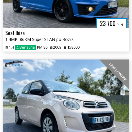
23 700
PLN
Seat Ibiza
1.4MPI 86KM Super STAN po Rozrządzie Oryginał pakiet CUPRA
1.4
Benzyna
KM 86
2009
158000
niski przebieg