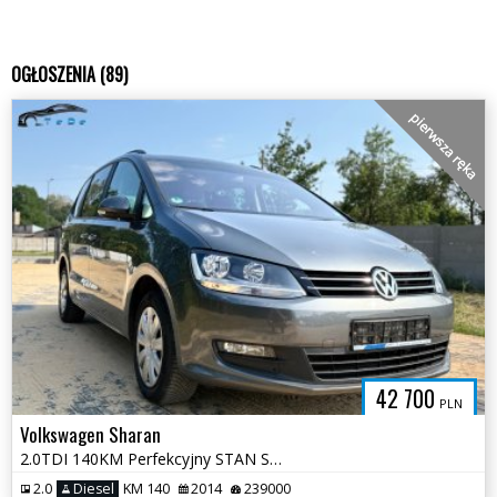
OGŁOSZENIA (89)
pierwsza ręka
42 700
PLN
Volkswagen Sharan
2.0TDI 140KM Perfekcyjny STAN Serwis ASO pełna dokumentacja Opłacony
2.0
Diesel
KM 140
2014
239000