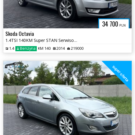
34 700
PLN
Skoda Octavia
1.4TSI 140KM Super STAN Serwisowana DSG Bogata Wersja Opłaty
1.4
Benzyna
KM 140
2014
219000
super oferta