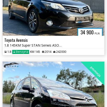
34 900
PLN
Toyota Avensis
1.8 145KM Super STAN Serwis ASO 2 kluczyki 2 komplety Opon Bogata Wers
1.8
Benzyna
KM 145
2014
242000
promocja