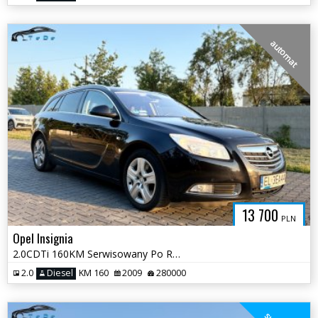
automat
13 700
PLN
Opel Insignia
2.0CDTi 160KM Serwisowany Po Rozrządzie Bogata Wersja Automat
2.0
Diesel
KM 160
2009
280000