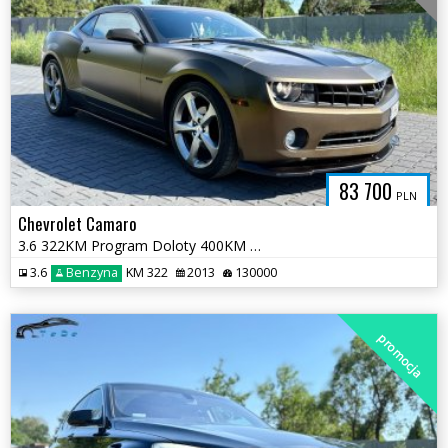
83 700
PLN
Chevrolet Camaro
3.6 322KM Program Doloty 400KM Serwis ASO 2 kluczyki Pełna Dokumetacja
3.6
Benzyna
KM 322
2013
130000
promocja