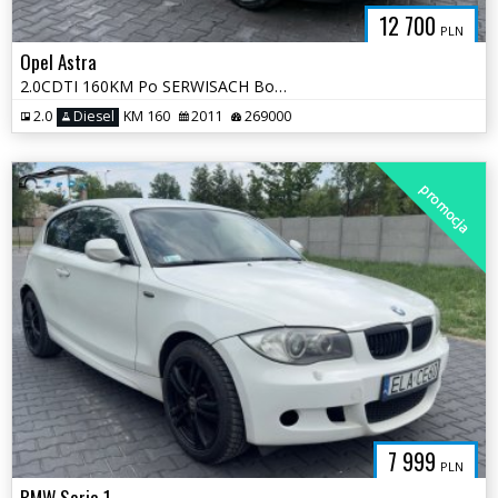
12 700
PLN
Opel Astra
2.0CDTI 160KM Po SERWISACH Bogata Wersja Długo Opłaty 2 klucze
2.0
Diesel
KM 160
2011
269000
promocja
7 999
PLN
BMW Seria 1