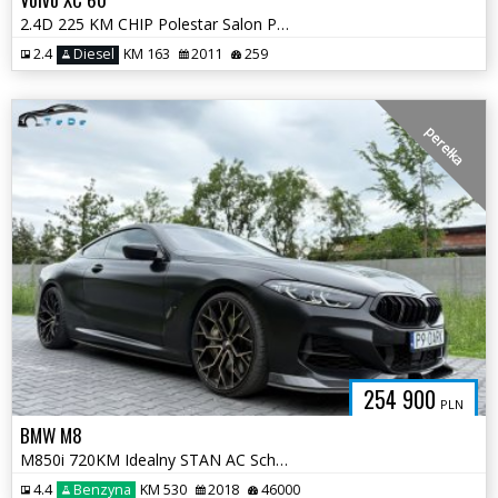
2.4D 225 KM CHIP Polestar Salon POLSKA Serwis ASO Summum Opłaty
2.4
Diesel
KM 163
2011
259
perełka
254 900
PLN
BMW M8
M850i 720KM Idealny STAN AC Schnitzer Pełna Dokumentacja 2 raporty
4.4
Benzyna
KM 530
2018
46000