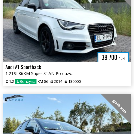
38 700
PLN
Audi A1 Sportback
1.2TSI 86KM Super STAN Po dużym SERWISE Oryginał Dokumentacja 2xSline
1.2
Benzyna
KM 86
2014
130000
gratis koła