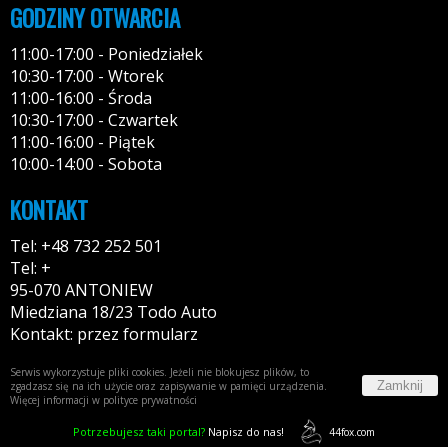
GODZINY OTWARCIA
11:00-17:00 - Poniedziałek
10:30-17:00 - Wtorek
11:00-16:00 - Środa
10:30-17:00 - Czwartek
11:00-16:00 - Piątek
10:00-14:00 - Sobota
KONTAKT
Tel: +48 732 252 501
Tel: +
95-070 ANTONIEW
Miedziana 18/23 Todo Auto
Kontakt: przez formularz
Serwis wykorzystuje pliki cookies. Jeżeli nie blokujesz plików, to
Zamknij
zgadzasz się na ich użycie oraz zapisywanie w pamięci urządzenia.
Więcej informacji w
polityce prywatności
Potrzebujesz taki portal?
Napisz do nas!
44fox.com