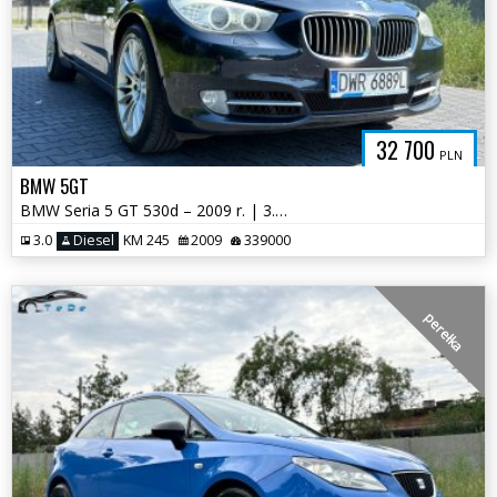
32 700
PLN
BMW 5GT
BMW Seria 5 GT 530d – 2009 r. | 3.0 Diesel 245 KM | Automat | Bogate w
3.0
Diesel
KM 245
2009
339000
perełka