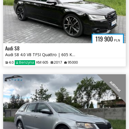
119 900
PLN
Audi S8
Audi S8 4.0 V8 TFSI Quattro | 605 KM | Europejska Specyfikacja | 2017
4.0
Benzyna
KM 605
2017
95000
automat