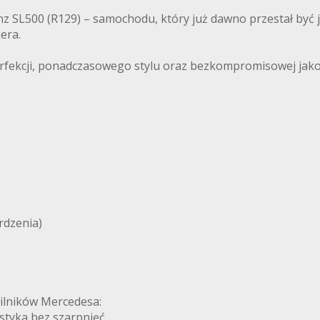
SL500 (R129) – samochodu, który już dawno przestał być jed
era.
erfekcji, ponadczasowego stylu oraz bezkompromisowej jako
rdzenia)
silników Mercedesa:
ystyka bez szarpnięć