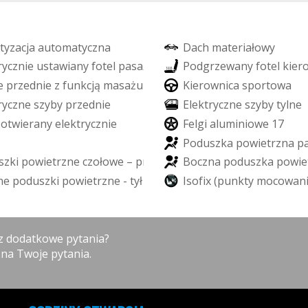
t
y
z
a
c
j
a
a
u
t
o
m
a
t
y
c
z
n
a
D
a
c
h
m
a
t
e
r
i
a
ł
o
w
y
r
y
c
z
n
i
e
u
s
t
a
w
i
a
n
y
f
o
t
e
l
p
a
s
a
ż
e
r
a
P
o
d
g
r
z
e
w
a
n
y
f
o
t
e
l
k
i
e
r
e
a
p
r
z
e
d
n
i
e
z
f
u
n
k
c
j
ą
m
a
s
a
ż
u
K
i
e
r
o
w
n
i
c
a
s
p
o
r
t
o
w
a
r
y
c
z
n
e
s
z
y
b
y
p
r
z
e
d
n
i
e
E
l
e
k
t
r
y
c
z
n
e
s
z
y
b
y
t
y
l
n
e
o
t
w
i
e
r
a
n
y
e
l
e
k
t
r
y
c
z
n
i
e
F
e
l
g
i
a
l
u
m
i
n
i
o
w
e
1
7
P
o
d
u
s
z
k
a
p
o
w
i
e
t
r
z
n
a
p
s
z
k
i
p
o
w
i
e
t
r
z
n
e
c
z
o
ł
o
w
e
–
p
r
z
ó
d
B
o
c
z
n
a
p
o
d
u
s
z
k
a
p
o
w
i
e
n
e
p
o
d
u
s
z
k
i
p
o
w
i
e
t
r
z
n
e
-
t
y
ł
I
s
o
f
i
x
(
p
u
n
k
t
y
m
o
c
o
w
a
n
sz dodatkowe pytania?
 na Twoje pytania.