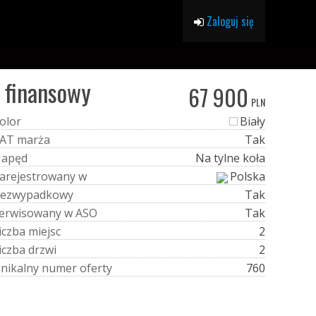
Zaloguj się
 finansowy
67 900
PLN
o
l
o
r
Biały
A
T
m
a
r
ż
a
Tak
N
a
p
ę
d
Na tylne koła
a
r
e
j
e
s
t
r
o
w
a
n
y
w
Polska
e
z
w
y
p
a
d
k
o
w
y
Tak
e
r
w
i
s
o
w
a
n
y
w
A
S
O
Tak
i
c
z
b
a
m
i
e
j
s
c
2
i
c
z
b
a
d
r
z
w
i
2
U
n
i
k
a
l
n
y
n
u
m
e
r
o
f
e
r
t
y
760