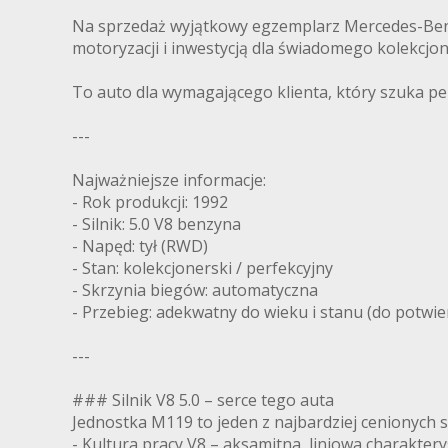
Na sprzedaż wyjątkowy egzemplarz Mercedes-Benz 
motoryzacji i inwestycją dla świadomego kolekcjon
To auto dla wymagającego klienta, który szuka p
---
Najważniejsze informacje:
- Rok produkcji: 1992
- Silnik: 5.0 V8 benzyna
- Napęd: tył (RWD)
- Stan: kolekcjonerski / perfekcyjny
- Skrzynia biegów: automatyczna
- Przebieg: adekwatny do wieku i stanu (do potwie
---
### Silnik V8 5.0 – serce tego auta
Jednostka M119 to jeden z najbardziej cenionych 
- Kultura pracy V8 – aksamitna, liniowa charakter