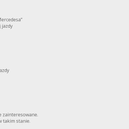
Mercedesa”
j jazdy
jazdy
e zainteresowane.
 takim stanie.