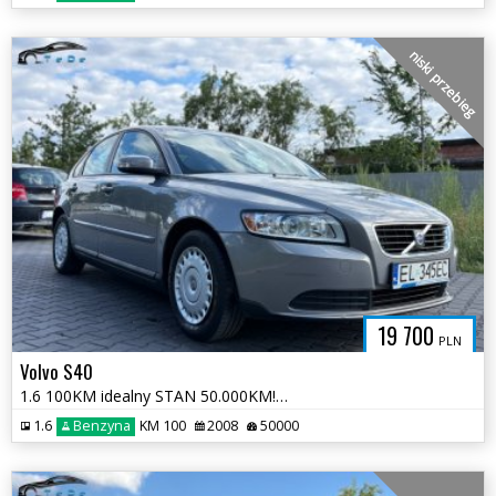
niski przebieg
19 700
PLN
Volvo S40
1.6 100KM idealny STAN 50.000KM! Salon PL 1 właściciel oryginał ASO
1.6
Benzyna
KM 100
2008
50000