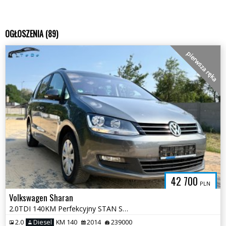
OGŁOSZENIA (89)
pierwsza ręka
42 700
PLN
Volkswagen Sharan
2.0TDI 140KM Perfekcyjny STAN Serwis ASO pełna dokumentacja Opłacony
2.0
Diesel
KM 140
2014
239000