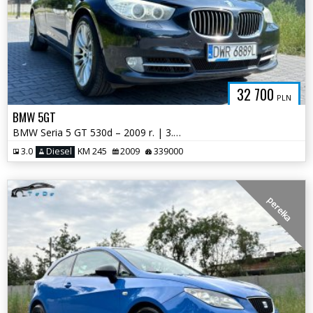
32 700
PLN
BMW 5GT
BMW Seria 5 GT 530d – 2009 r. | 3.0 Diesel 245 KM | Automat | Bogate w
3.0
Diesel
KM 245
2009
339000
perełka