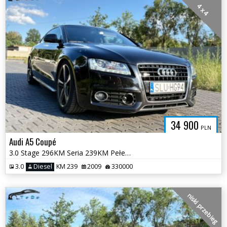
4 x 4
34 900
PLN
Audi A5 Coupé
3.0 Stage 296KM Seria 239KM Pełen SERWIS 2xSline Quattro Manual Opłaty
3.0
Diesel
KM 239
2009
330000
niski przebieg