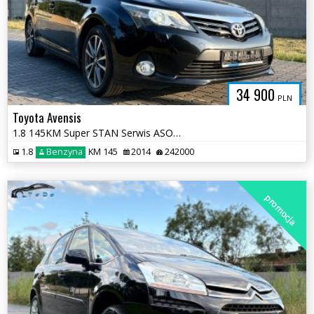
34 900
PLN
Toyota Avensis
1.8 145KM Super STAN Serwis ASO 2 kluczyki 2 komplety Opon Bogata Wers
1.8
Benzyna
KM 145
2014
242000
promocja