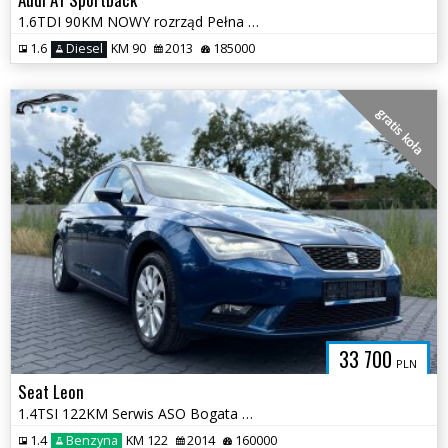
1.6TDI 90KM NOWY rozrząd Pełna Dokumentacja S-line x2 Opłaty
1.6
Diesel
KM 90
2013
185000
gratis koła
33 700
PLN
Seat Leon
1.4TSI 122KM Serwis ASO Bogata Wersja 2 kpl KÓŁ Pełna Dokumentacja
1.4
Benzyna
KM 122
2014
160000