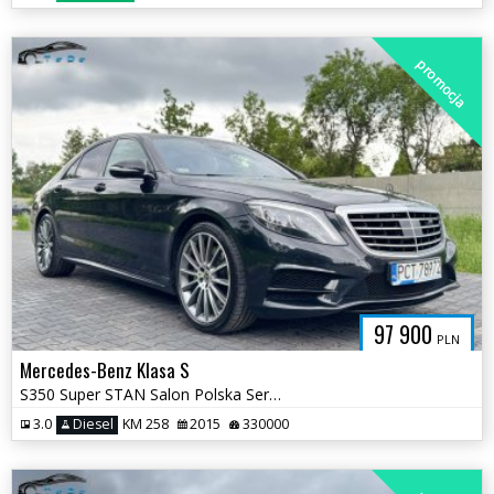
promocja
97 900
PLN
Mercedes-Benz Klasa S
S350 Super STAN Salon Polska Serwis ASO Oryginał 2 kluczyki 4matic
3.0
Diesel
KM 258
2015
330000