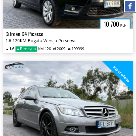
10 700
PLN
Citroën C4 Picasso
1.6 120KM Bogata Wersja Po serwisach 2 kluczyki Ważne Opłaty Panorama
1.6
Benzyna
KM 120
2009
199999
super oferta