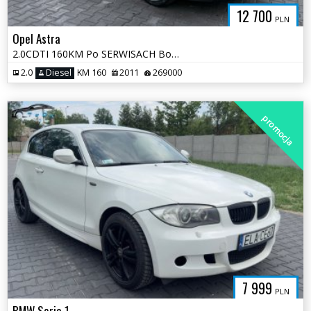
12 700
PLN
Opel Astra
2.0CDTI 160KM Po SERWISACH Bogata Wersja Długo Opłaty 2 klucze
2.0
Diesel
KM 160
2011
269000
promocja
7 999
PLN
BMW Seria 1