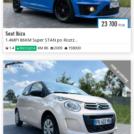
23 700
PLN
Seat Ibiza
1.4MPI 86KM Super STAN po Rozrządzie Oryginał pakiet CUPRA
1.4
Benzyna
KM 86
2009
158000
niski przebieg