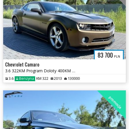
83 700
PLN
Chevrolet Camaro
3.6 322KM Program Doloty 400KM Serwis ASO 2 kluczyki Pełna Dokumetacja
3.6
Benzyna
KM 322
2013
130000
promocja