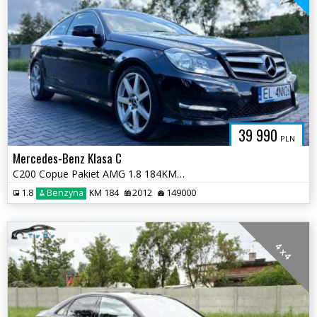
39 990
PLN
Mercedes-Benz Klasa C
C200 Copue Pakiet AMG 1.8 184KM Pełna Dok. Serwis ASO 2 kluczyki
1.8
Benzyna
KM 184
2012
149000
4 x 4