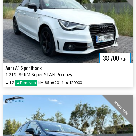
38 700
PLN
Audi A1 Sportback
1.2TSI 86KM Super STAN Po dużym SERWISE Oryginał Dokumentacja 2xSline
1.2
Benzyna
KM 86
2014
130000
gratis koła