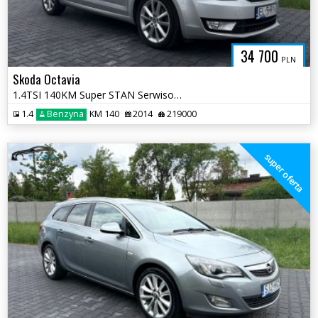
34 700
PLN
Skoda Octavia
1.4TSI 140KM Super STAN Serwisowana DSG Bogata Wersja Opłaty
1.4
Benzyna
KM 140
2014
219000
super oferta