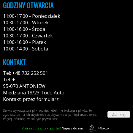
GODZINY OTWARCIA
11:00-17:00 - Poniedziałek
10:30-17:00 - Wtorek
11:00-16:00 - Środa
10:30-17:00 - Czwartek
11:00-16:00 - Piątek
10:00-14:00 - Sobota
KONTAKT
Tel: +48 732 252 501
Tel: +
95-070 ANTONIEW
Miedziana 18/23 Todo Auto
Kontakt: przez formularz
Serwis wykorzystuje pliki cookies. Jeżeli nie blokujesz plików, to
Zamknij
zgadzasz się na ich użycie oraz zapisywanie w pamięci urządzenia.
Więcej informacji w
polityce prywatności
Potrzebujesz taki portal?
Napisz do nas!
44fox.com