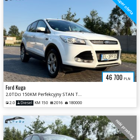
super oferta
46 700
PLN
Ford Kuga
2.0TDci 150KM Perfekcyjny STAN Titanium Nowy Rozrząd Pełna Dokumentacj
2.0
Diesel
KM 150
2016
180000
niski przebieg