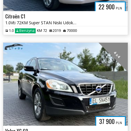
22 900
PLN
Citroën C1
1.0Vti 72KM Super STAN Niski Udok. Przebieg Serwis ASO Klima Tempomat
1.0
Benzyna
KM 72
2019
70000
4 x 4
37 900
PLN
Volvo XC 60