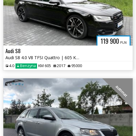
119 900
PLN
Audi S8
Audi S8 4.0 V8 TFSI Quattro | 605 KM | Europejska Specyfikacja | 2017
4.0
Benzyna
KM 605
2017
95000
automat