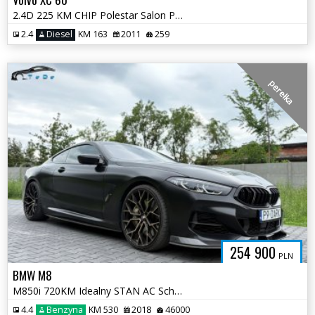
2.4D 225 KM CHIP Polestar Salon POLSKA Serwis ASO Summum Opłaty
2.4
Diesel
KM 163
2011
259
perełka
254 900
PLN
BMW M8
M850i 720KM Idealny STAN AC Schnitzer Pełna Dokumentacja 2 raporty
4.4
Benzyna
KM 530
2018
46000