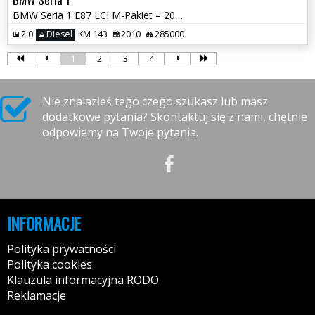
BMW Seria 1 E87 LCI M-Pakiet – 2010/2011 – 2.0 Diesel 143KM
2.0
Diesel
KM 143
2010
285000
1
2
3
4
Nie znalazłeś tego czego szukasz lub masz
dodatkowe pytania? Skontaktuj się z nami, chętnie
odpowiemy na Twoje pytania.
INFORMACJE
Polityka prywatności
Polityka cookies
Klauzula informacyjna RODO
Reklamacje