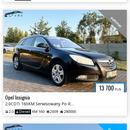
automat
13 700
PLN
Opel Insignia
2.0CDTi 160KM Serwisowany Po Rozrządzie Bogata Wersja Automat
2.0
Diesel
KM 160
2009
280000