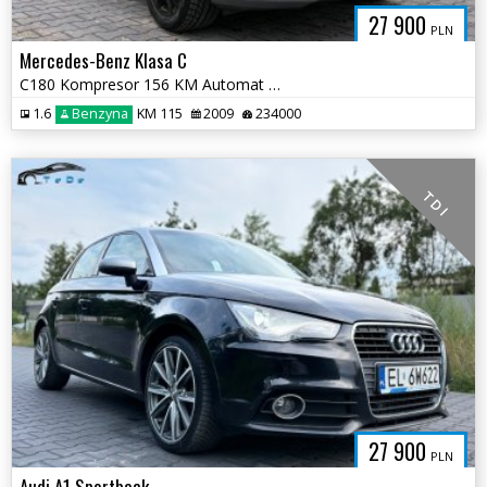
27 900
PLN
Mercedes-Benz Klasa C
C180 Kompresor 156 KM Automat PERFEKCYJNY STAN 2 kpl. kół na alusach
1.6
Benzyna
KM 115
2009
234000
T D I
27 900
PLN
Audi A1 Sportback