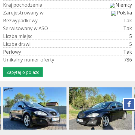
K
r
a
j
p
o
c
h
o
d
z
e
n
i
a
Niemcy
Z
a
r
e
j
e
s
t
r
o
w
a
n
y
w
Polska
B
e
z
w
y
p
a
d
k
o
w
y
Tak
S
e
r
w
i
s
o
w
a
n
y
w
A
S
O
Tak
L
i
c
z
b
a
m
i
e
j
s
c
5
L
i
c
z
b
a
d
r
z
w
i
5
P
e
r
ł
o
w
y
Tak
U
n
i
k
a
l
n
y
n
u
m
e
r
o
f
e
r
t
y
786
Zapytaj o pojazd