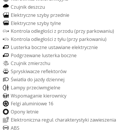
C
z
u
j
n
i
k
d
e
s
z
c
z
u
E
l
e
k
t
r
y
c
z
n
e
s
z
y
b
y
p
r
z
e
d
n
i
e
E
l
e
k
t
r
y
c
z
n
e
s
z
y
b
y
t
y
l
n
e
K
o
n
t
r
o
l
a
o
d
l
e
g
ł
o
ś
c
i
z
p
r
z
o
d
u
(
p
r
z
y
p
a
r
k
o
w
a
n
i
u
)
K
o
n
t
r
o
l
a
o
d
l
e
g
ł
o
ś
c
i
z
t
y
ł
u
(
p
r
z
y
p
a
r
k
o
w
a
n
i
u
)
L
u
s
t
e
r
k
a
b
o
c
z
n
e
u
s
t
a
w
i
a
n
e
e
l
e
k
t
r
y
c
z
n
i
e
P
o
d
g
r
z
e
w
a
n
e
l
u
s
t
e
r
k
a
b
o
c
z
n
e
C
z
u
j
n
i
k
z
m
i
e
r
z
c
h
u
S
p
r
y
s
k
i
w
a
c
z
e
r
e
f
e
k
t
o
r
ó
w
Ś
w
i
a
t
ł
a
d
o
j
a
z
d
y
d
z
i
e
n
n
e
j
L
a
m
p
y
p
r
z
e
c
i
w
m
g
i
e
l
n
e
W
s
p
o
m
a
g
a
n
i
e
k
i
e
r
o
w
n
i
c
y
F
e
l
g
i
a
l
u
m
i
n
i
o
w
e
1
6
O
p
o
n
y
l
e
t
n
i
e
E
l
e
k
t
r
o
n
i
c
z
n
a
r
e
g
u
l
.
c
h
a
r
a
k
t
e
r
y
s
t
y
k
i
z
a
w
i
e
s
z
e
n
i
a
A
B
S