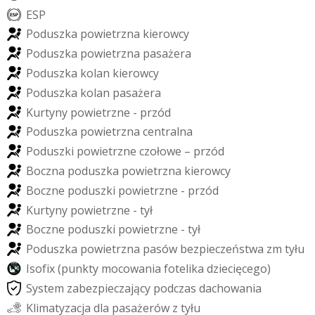
E
S
P
P
o
d
u
s
z
k
a
p
o
w
i
e
t
r
z
n
a
k
i
e
r
o
w
c
y
P
o
d
u
s
z
k
a
p
o
w
i
e
t
r
z
n
a
p
a
s
a
ż
e
r
a
P
o
d
u
s
z
k
a
k
o
l
a
n
k
i
e
r
o
w
c
y
P
o
d
u
s
z
k
a
k
o
l
a
n
p
a
s
a
ż
e
r
a
K
u
r
t
y
n
y
p
o
w
i
e
t
r
z
n
e
-
p
r
z
ó
d
P
o
d
u
s
z
k
a
p
o
w
i
e
t
r
z
n
a
c
e
n
t
r
a
l
n
a
P
o
d
u
s
z
k
i
p
o
w
i
e
t
r
z
n
e
c
z
o
ł
o
w
e
–
p
r
z
ó
d
B
o
c
z
n
a
p
o
d
u
s
z
k
a
p
o
w
i
e
t
r
z
n
a
k
i
e
r
o
w
c
y
B
o
c
z
n
e
p
o
d
u
s
z
k
i
p
o
w
i
e
t
r
z
n
e
-
p
r
z
ó
d
K
u
r
t
y
n
y
p
o
w
i
e
t
r
z
n
e
-
t
y
ł
B
o
c
z
n
e
p
o
d
u
s
z
k
i
p
o
w
i
e
t
r
z
n
e
-
t
y
ł
P
o
d
u
s
z
k
a
p
o
w
i
e
t
r
z
n
a
p
a
s
ó
w
b
e
z
p
i
e
c
z
e
ń
s
t
w
a
z
m
t
y
ł
u
I
s
o
f
i
x
(
p
u
n
k
t
y
m
o
c
o
w
a
n
i
a
f
o
t
e
l
i
k
a
d
z
i
e
c
i
ę
c
e
g
o
)
S
y
s
t
e
m
z
a
b
e
z
p
i
e
c
z
a
j
ą
c
y
p
o
d
c
z
a
s
d
a
c
h
o
w
a
n
i
a
K
l
i
m
a
t
y
z
a
c
j
a
d
l
a
p
a
s
a
ż
e
r
ó
w
z
t
y
ł
u