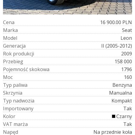
C
e
n
a
16 900.00 PLN
M
a
r
k
a
Seat
M
o
d
e
l
Leon
G
e
n
e
r
a
c
j
a
II (2005-2012)
R
o
k
p
r
o
d
u
k
c
j
i
2009
P
r
z
e
b
i
e
g
158 000
P
o
j
e
m
n
o
ś
ć
s
k
o
k
o
w
a
1796
M
o
c
160
T
y
p
p
a
l
i
w
a
Benzyna
S
k
r
z
y
n
i
a
Manualna
T
y
p
n
a
d
w
o
z
i
a
Kompakt
I
m
p
o
r
t
o
w
a
n
y
Tak
K
o
l
o
r
Czarny
V
A
T
m
a
r
ż
a
Tak
N
a
p
ę
d
Na przednie koła