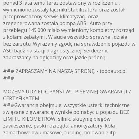
ponad 3 lata temu teraz zostawiony w rozliczeniu .
wymienione zostały łączniki stabilizatora oraz został
przeprowadzony serwis klimatyzacji oraz
zregenerowana została pompa ABS . Auto przy
przebiegu 149.000 miało wymieniony kompletny rozrząd
z kołami zębatymi . W aucie wszystko sprawne i działa
bez zarzutu. Wyrażamy zgodę na sprawdzenie pojazdu w
ASO bądź na stacji diagnostycznej. Serdecznie
zapraszamy na oględziny oraz jazdę próbną .
### ZAPRASZAMY NA NASZĄ STRONĘ. - todoauto.pl
###
MOŻEMY UDZIELIĆ PAŃSTWU PISEMNEJ GWARANCJI Z
CERTYFIKATEM !
###Gwarancja obejmuje: wszystkie usterki techniczne
związane z gwarancją wynikłe po nabyciu pojazdu BEZ
LIMITU KILOMETRÓW, silnik, skrzynię biegów,
zawieszenie, paski rozrządu, amortyzatory, koła
zamachowe dwu masowe, turbinę, holowanie itp