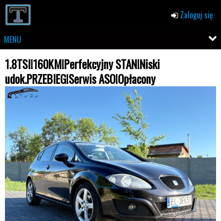
Zaloguj się
MENU
1.8TSI!160KM!Perfekcyjny STAN!Niski
udok.PRZEBIEG!Serwis ASO!Opłacony