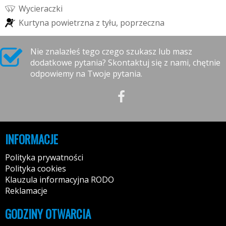
W
y
c
i
e
r
a
c
z
k
i
K
u
r
t
y
n
a
p
o
w
i
e
t
r
z
n
a
z
t
y
ł
u
,
p
o
p
r
z
e
c
z
n
a
Nie znalazłeś tego czego szukasz lub masz
dodatkowe pytania? Skontaktuj się z nami, chętnie
odpowiemy na Twoje pytania.
INFORMACJE
Polityka prywatności
Polityka cookies
Klauzula informacyjna RODO
Reklamacje
GODZINY OTWARCIA