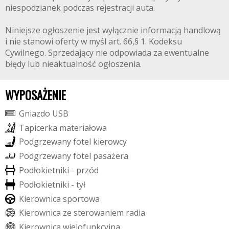
niespodzianek podczas rejestracji auta.
Niniejsze ogłoszenie jest wyłącznie informacją handlową
i nie stanowi oferty w myśl art. 66,§ 1. Kodeksu
Cywilnego. Sprzedający nie odpowiada za ewentualne
błędy lub nieaktualność ogłoszenia.
WYPOSAŻENIE
G
n
i
a
z
d
o
U
S
B
T
a
p
i
c
e
r
k
a
m
a
t
e
r
i
a
ł
o
w
a
P
o
d
g
r
z
e
w
a
n
y
f
o
t
e
l
k
i
e
r
o
w
c
y
P
o
d
g
r
z
e
w
a
n
y
f
o
t
e
l
p
a
s
a
ż
e
r
a
P
o
d
ł
o
k
i
e
t
n
i
k
i
-
p
r
z
ó
d
P
o
d
ł
o
k
i
e
t
n
i
k
i
-
t
y
ł
K
i
e
r
o
w
n
i
c
a
s
p
o
r
t
o
w
a
K
i
e
r
o
w
n
i
c
a
z
e
s
t
e
r
o
w
a
n
i
e
m
r
a
d
i
a
K
i
e
r
o
w
n
i
c
a
w
i
e
l
o
f
u
n
k
c
y
j
n
a